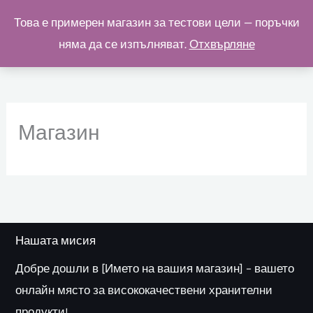
Skip
Това е примерен магазин за тестови цели — поръчки
to
няма да се изпълняват.
Отхвърляне
content
Магазин
Нашата мисия
Добре дошли в [Името на вашия магазин] – вашето
онлайн място за висококачествени хранителни
продукти!